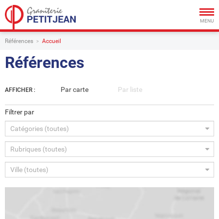
Togg
navig
MENU
Références
Accueil
Références
Par carte
Par liste
AFFICHER :
Filtrer par