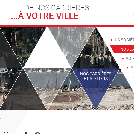
DE NOS CARRIÈRES...
...À VOTRE VILLE
LA SOCIÉ
NOS CA
VOI
A
NOS CARRIÈRES
ET ATELIERS
nes