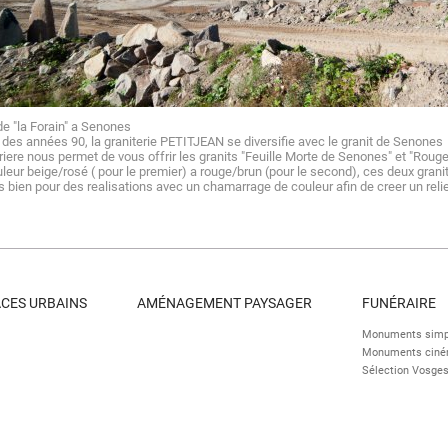
rriere de "la Forain" a S
 des années 90, la graniterie PETITJEAN se diversifie avec le granit de Senones
riere nous permet de vous offrir les granits "Feuille Morte de Senones" et "Roug
leur beige/rosé ( pour le premier) a rouge/brun (pour le second), ces deux granit
s bien pour des realisations avec un chamarrage de couleur afin de creer un reli
ACES URBAINS
AMÉNAGEMENT PAYSAGER
FUNÉRAIRE
Monuments simp
Monuments cinér
Sélection Vosge