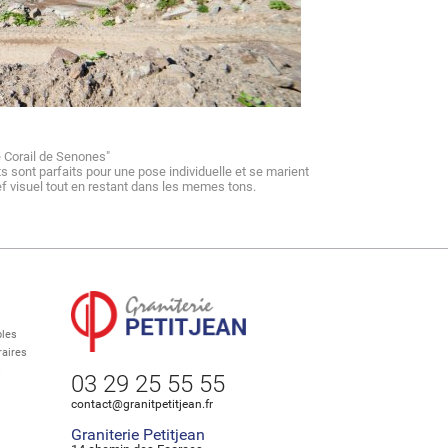
enones
e Corail de Senones"
s sont parfaits pour une pose individuelle et se marient
ef visuel tout en restant dans les memes tons.
les
aires
s
03 29 25 55 55
contact@granitpetitjean.fr
Graniterie Petitjean