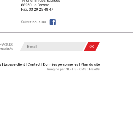
14 chemin des Ecorces
88250 La Bresse
Fax. 03 29 25 48 47
Suivez-nous sur
z-vous
ctualités
s
Espace client
Contact
Données personnelles
Plan du site
Imaginé par
NEFTIS
- CMS :
Flexit©