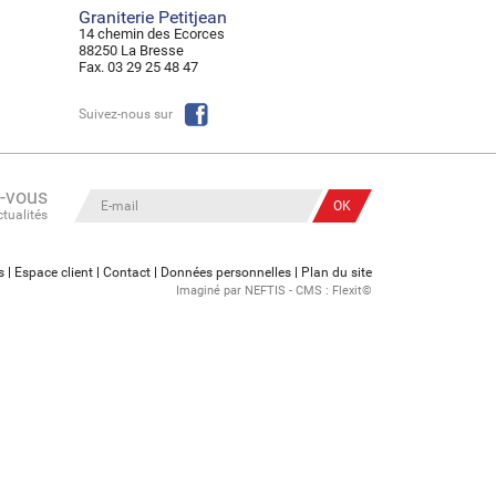
Graniterie Petitjean
14 chemin des Ecorces
88250 La Bresse
Fax. 03 29 25 48 47
Suivez-nous sur
z-vous
ctualités
s
Espace client
Contact
Données personnelles
Plan du site
Imaginé par
NEFTIS
- CMS :
Flexit©