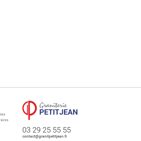
les
aires
s
03 29 25 55 55
contact@granitpetitjean.fr