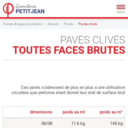
Togg
navig
MENU
Voiries & espaces urbains
Accueil
Pavés
Pavés clivés
PAVÉS CLIVÉS
TOUTES FACES BRUTES
Ces pavés s'adressent de plus en plus a une utilisation
circulées que pietonne etant donné leur etat de surface brut
dimensions
poids au ml
poids au m²
06/08
11.6 kg
145 kg