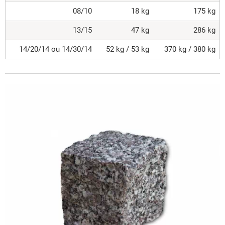
08/10
18 kg
175 kg
13/15
47 kg
286 kg
14/20/14 ou 14/30/14
52 kg / 53 kg
370 kg / 380 kg