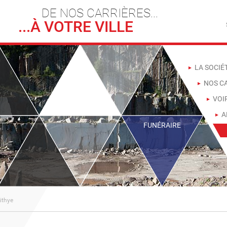
DE NOS CARRIÈRES...
...À VOTRE VILLE
LA SOCIÉ
NOS CA
VOI
A
FUNÉRAIRE
ithye