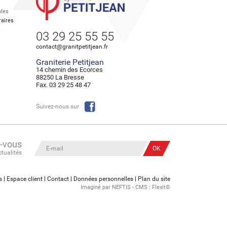
les
aires
s
03 29 25 55 55
contact@granitpetitjean.fr
Graniterie Petitjean
14 chemin des Ecorces
88250 La Bresse
Fax. 03 29 25 48 47
Suivez-nous sur
z-vous
ctualités
s
Espace client
Contact
Données personnelles
Plan du site
Imaginé par
NEFTIS
- CMS :
Flexit©