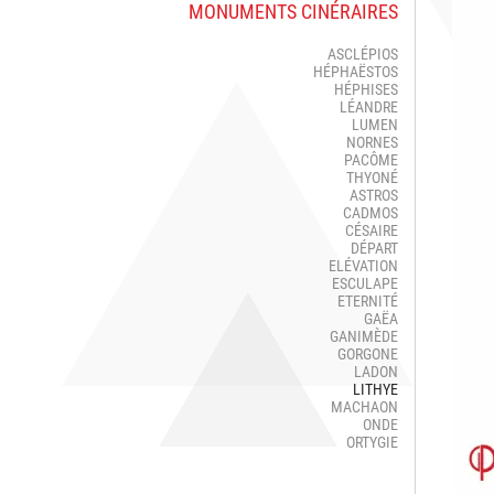
MONUMENTS CINÉRAIRES
ASCLÉPIOS
HÉPHAËSTOS
HÉPHISES
LÉANDRE
LUMEN
NORNES
PACÔME
THYONÉ
ASTROS
CADMOS
CÉSAIRE
DÉPART
ELÉVATION
ESCULAPE
ETERNITÉ
GAËA
GANIMÈDE
GORGONE
LADON
LITHYE
MACHAON
ONDE
ORTYGIE