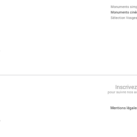
Monuments simp
Monuments cinér
Sélection Vosge
e
Inscrive
pour suivre nos a
Mentions légale